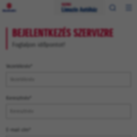
BEJELENTKEZÉS SZERVIZRE
Foglaljon időpontot!
Vezetéknév*
Keresztnév*
E-mail cím*