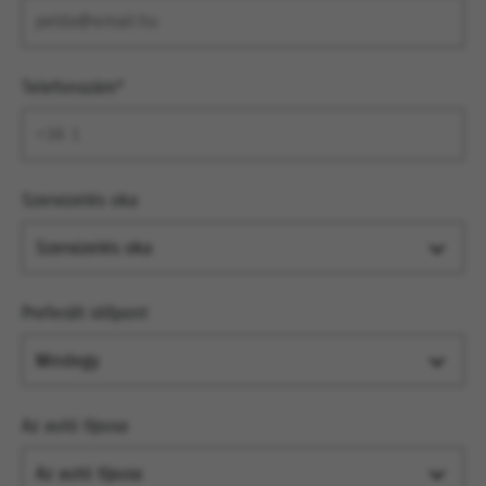
Telefonszám*
Szervizelés oka
Szervizelés oka
Preferált időpont
Mindegy
Az autó típusa
Az autó típusa