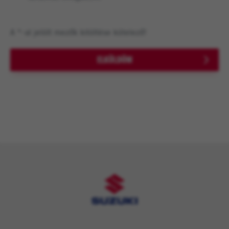
A *-al jelölt mezők kitöltése kötelező!
ELKÜLDÖM