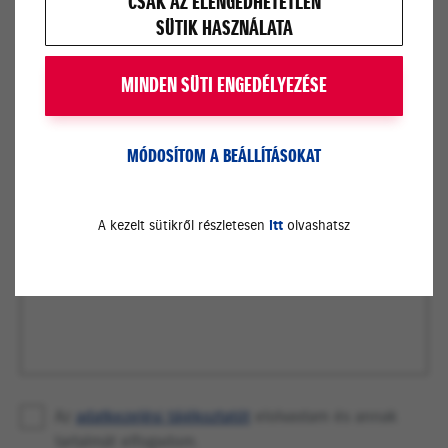
CSAK AZ ELENGEDHETETLEN
Kapcsolatfelvétel módja?*
SÜTIK HASZNÁLATA
Telefonhívás
MINDEN SÜTI ENGEDÉLYEZÉSE
SMS
E-mail
MÓDOSÍTOM A BEÁLLÍTÁSOKAT
Megjegyzés
A kezelt sütikről részletesen
itt
olvashatsz
Az
adatkezelési tájékoztatót
elolvastam és annak
tartalmát elfogadom.