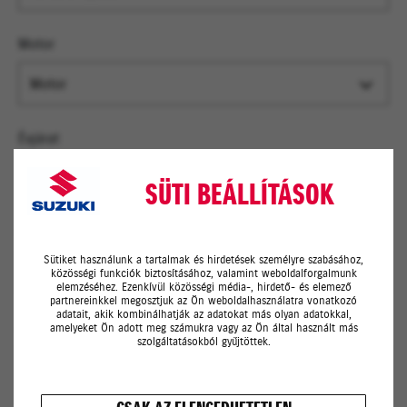
Motor
Motor
Évjárat
Évjárat
SÜTI BEÁLLÍTÁSOK
Rendszám
Sütiket használunk a tartalmak és hirdetések személyre szabásához,
közösségi funkciók biztosításához, valamint weboldalforgalmunk
elemzéséhez. Ezenkívül közösségi média-, hirdető- és elemező
partnereinkkel megosztjuk az Ön weboldalhasználatra vonatkozó
adatait, akik kombinálhatják az adatokat más olyan adatokkal,
Alvázszám
amelyeket Ön adott meg számukra vagy az Ön által használt más
szolgáltatásokból gyűjtöttek.