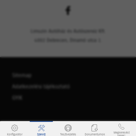
Limuzin Autóház és Autószerviz Kft.
4002 Debrecen, Dinamó utca 1.
Sitemap
Adatkezelési tájékoztató
GYIK
Megkeresést
Szervíz
Konfigurátor
Tesztvezetés
Dokumentumok
kérek!